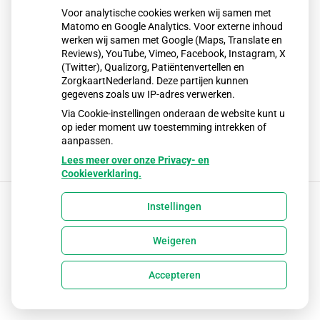
bedrijfsactiviteit van haar overneemt.
Voor analytische cookies werken wij samen met
7.6.
Matomo en Google Analytics. Voor externe inhoud
Afwijkingen van deze gebruiksvoorwaarden zijn alleen
werken wij samen met Google (Maps, Translate en
bindend indien deze door Gezondheidscentrum
Reviews), YouTube, Vimeo, Facebook, Instagram, X
Boomgaardshoek schriftelijk zijn aanvaard.
(Twitter), Qualizorg, Patiëntenvertellen en
7.7.
ZorgkaartNederland. Deze partijen kunnen
Vragen die ontstaan zijn na het lezen van deze
gegevens zoals uw IP-adres verwerken.
gebruiksvoorwaarden kunt u stellen via de praktijk.
Via Cookie-instellingen onderaan de website kunt u
op ieder moment uw toestemming intrekken of
aanpassen.
Lees meer over onze Privacy- en
Cookieverklaring.
Instellingen
Uw Zorg Online
|
Beheer
Weigeren
Privacy verklaring
|
Cookie-instellingen
|
Voorwaarden
Accepteren