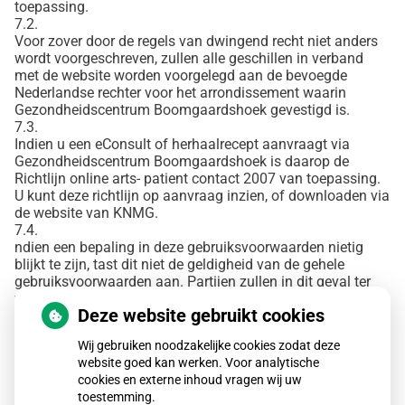
toepassing.
7.2.
Voor zover door de regels van dwingend recht niet anders
wordt voorgeschreven, zullen alle geschillen in verband
met de website worden voorgelegd aan de bevoegde
Nederlandse rechter voor het arrondissement waarin
Gezondheidscentrum Boomgaardshoek gevestigd is.
7.3.
Indien u een eConsult of herhaalrecept aanvraagt via
Gezondheidscentrum Boomgaardshoek is daarop de
Richtlijn online arts- patient contact 2007 van toepassing.
U kunt deze richtlijn op aanvraag inzien, of downloaden via
de website van KNMG.
7.4.
ndien een bepaling in deze gebruiksvoorwaarden nietig
blijkt te zijn, tast dit niet de geldigheid van de gehele
gebruiksvoorwaarden aan. Partijen zullen in dit geval ter
vervanging (een) nieuwe bepaling(en) vaststellen,
Deze website gebruikt cookies
waarmee zoveel als rechtens mogelijk is aan de bedoeling
van de oorspronkelijke bepaling gestalte wordt gegeven.
Wij gebruiken noodzakelijke cookies zodat deze
7.5.
website goed kan werken. Voor analytische
Gezondheidscentrum Boomgaardshoek is gerechtigd haar
cookies en externe inhoud vragen wij uw
rechten en verplichtingen uit de overeenkomst over te
toestemming.
dragen aan een derde die de website of de betreffende