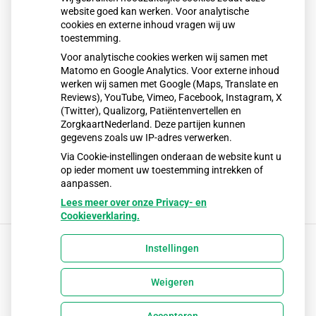
website goed kan werken. Voor analytische
cookies en externe inhoud vragen wij uw
Voor de diabetische, reuma en oudere voet kunt u ook bij
toestemming.
mij terecht.
Voor analytische cookies werken wij samen met
Vergoeding via de zorgverzekeraar is mogelijk.
Matomo en Google Analytics. Voor externe inhoud
werken wij samen met Google (Maps, Translate en
Reviews), YouTube, Vimeo, Facebook, Instagram, X
Niet alleen de probleem voet maar ook als u gewoon een
(Twitter), Qualizorg, Patiëntenvertellen en
fijne voetbehandeling wilt ondergaan hoort dit tot de
ZorgkaartNederland. Deze partijen kunnen
gegevens zoals uw IP-adres verwerken.
mogelijkheden.
Via Cookie-instellingen onderaan de website kunt u
op ieder moment uw toestemming intrekken of
aanpassen.
Lees meer over onze Privacy- en
Cookieverklaring.
Instellingen
Uw Zorg Online
|
Beheer
Weigeren
Privacy verklaring
|
Cookie-instellingen
|
Voorwaarden