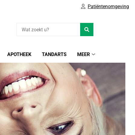
Patiëntenomgeving
Zoeken
APOTHEEK
TANDARTS
MEER
Meer
submenu