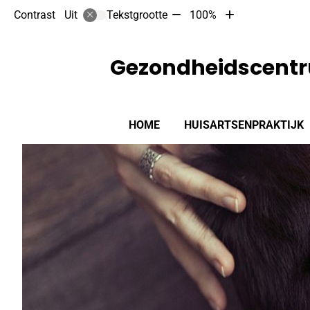
Tekst
Tekst
Contrast
Tekstgrootte
100%
Uit
verkleinen
vergroten
met
met
10%
10%
Gezondheidscent
Hoofdmenu
HOME
HUISARTSENPRAKTIJK