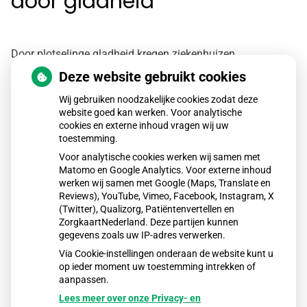
door gladheid
Door plotselinge gladheid kregen ziekenhuizen
maandagmiddag te maken met grote drukte. Veel mensen
Deze website gebruikt cookies
meldden zich met botbreuken na valpartijen. Spoedeisende
Wij gebruiken noodzakelijke cookies zodat deze
website goed kan werken. Voor analytische
hulpen behandelden in korte tijd uitzonderlijk veel
cookies en externe inhoud vragen wij uw
patiënten, waardoor wachttijden opliepen en ziekenhuizen
toestemming.
extra personeel inzetten om de toestroom aan te kunnen.
Voor analytische cookies werken wij samen met
Matomo en Google Analytics. Voor externe inhoud
werken wij samen met Google (Maps, Translate en
Reviews), YouTube, Vimeo, Facebook, Instagram, X
Lees het hele artikel op:
Nationale zorggids
(Twitter), Qualizorg, Patiëntenvertellen en
ZorgkaartNederland. Deze partijen kunnen
Publicatiedatum:
06-01-2026
gegevens zoals uw IP-adres verwerken.
Via Cookie-instellingen onderaan de website kunt u
op ieder moment uw toestemming intrekken of
aanpassen.
Lees meer over onze Privacy- en