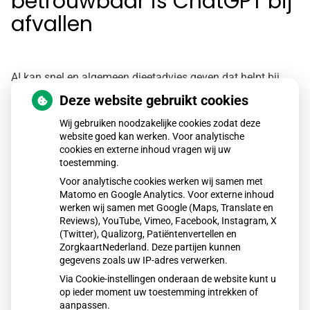
betrouwbaar is ChatGPT bij
afvallen
AI kan snel en algemeen dieetadvies geven dat helpt bij
afvallen, maar mist persoonlijke afstemming. Een diëtist
Deze website gebruikt cookies
kijkt naar leefstijl, stress, hormonen en gewoonten en
Wij gebruiken noodzakelijke cookies zodat deze
website goed kan werken. Voor analytische
adviseert duurzaam gewichtsverlies. AI is handig als
cookies en externe inhoud vragen wij uw
startpunt, maar voor blijvend resultaat blijft persoonlijke
toestemming.
begeleiding belangrijk.
Voor analytische cookies werken wij samen met
Matomo en Google Analytics. Voor externe inhoud
werken wij samen met Google (Maps, Translate en
Reviews), YouTube, Vimeo, Facebook, Instagram, X
Lees het hele artikel op:
Gezondheidsnet
(Twitter), Qualizorg, Patiëntenvertellen en
ZorgkaartNederland. Deze partijen kunnen
Publicatiedatum:
12-01-2026
gegevens zoals uw IP-adres verwerken.
Via Cookie-instellingen onderaan de website kunt u
op ieder moment uw toestemming intrekken of
aanpassen.